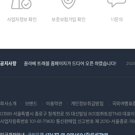
사업자정보 확인
보증보험가입 확인
1:1문의
공지사항
끌라베 트래블 홈페이지가 드디어 오픈 하였습니다!
2020
회사소개
브랜드
이용약관
개인정보취급방침
국외여행표
03189 서울특별시 종로구 청계천로 55 대신빌딩 801호㈜토성TNB 대표
사업자등록번호 101-81-79610 통신판매업 신고번호 제 2010-서울종로-118
입금계좌안내 :
국민은행
411437-01-001460 (주)토성TNB